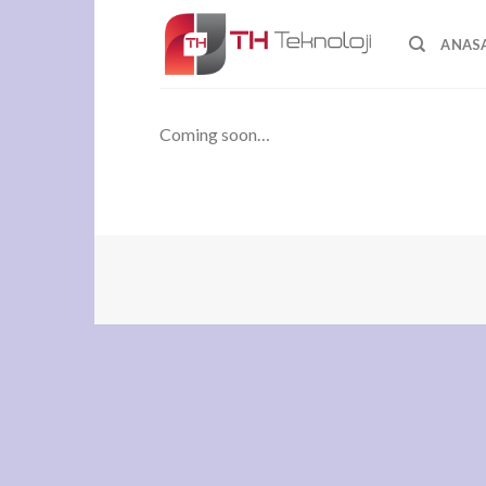
Skip
to
ANAS
content
Coming soon…