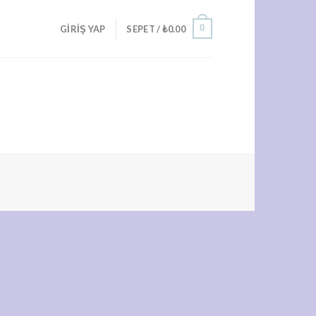
0
GIRIŞ YAP
SEPET /
₺
0.00