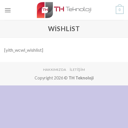
Skip
0
to
content
WISHLIST
[yith_wcwl_wishlist]
HAKKIMIZDA
İLETIŞIM
Copyright 2026 ©
TH Teknoloji